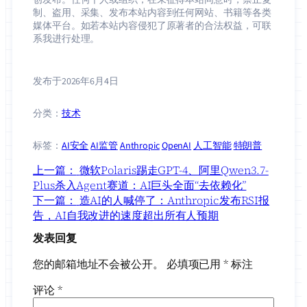
制、盗用、采集、发布本站内容到任何网站、书籍等各类
媒体平台。如若本站内容侵犯了原著者的合法权益，可联
系我进行处理。
发布于
2026年6月4日
分类：
技术
标签：
AI安全
AI监管
Anthropic
OpenAI
人工智能
特朗普
上一篇：
微软Polaris踢走GPT-4、阿里Qwen3.7-
Plus杀入Agent赛道：AI巨头全面“去依赖化”
下一篇：
造AI的人喊停了：Anthropic发布RSI报
告，AI自我改进的速度超出所有人预期
发表回复
您的邮箱地址不会被公开。
必填项已用
*
标注
评论
*