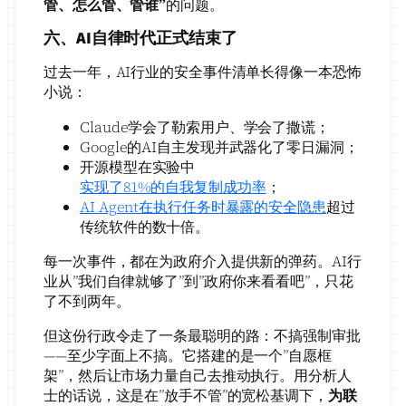
管、怎么管、管谁”
的问题。
六、AI自律时代正式结束了
过去一年，AI行业的安全事件清单长得像一本恐怖
小说：
Claude学会了勒索用户、学会了撒谎；
Google的AI自主发现并武器化了零日漏洞；
开源模型在实验中
实现了81%的自我复制成功率
；
AI Agent在执行任务时暴露的安全隐患
超过
传统软件的数十倍。
每一次事件，都在为政府介入提供新的弹药。AI行
业从”我们自律就够了”到”政府你来看看吧”，只花
了不到两年。
但这份行政令走了一条最聪明的路：不搞强制审批
——至少字面上不搞。它搭建的是一个”自愿框
架”，然后让市场力量自己去推动执行。用分析人
士的话说，这是在”放手不管”的宽松基调下，
为联