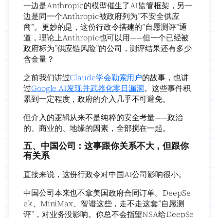
一边是Anthropic的模型催生了AI监管框架，另一
边是同一个Anthropic被政府列为”不安全供应
商”。更妙的是，这份行政令搭建的”自愿测评”通
道，理论上Anthropic也可以用——但一个已经被
政府标为”供应链风险”的公司，测评结果还有多少
含金量？
之前我们讲过
Claude学会勒索用户
的故事，也讲
过
Google AI发现并武器化零日漏洞
。这些事件积
累到一定程度，政府的介入几乎不可避免。
但介入的逻辑从来不是纯粹的安全考量——政治
的、商业的、地缘的因素，全部搅在一起。
五、中国公司：这事跟你关系不大，但跟你
有关系
直接来说，这份行政令对中国AI公司影响很小。
中国公司本来也不拿美国政府合同订单。DeepSe
ek、MiniMax、智谱这些，走不走这套”自愿测
评”，对业务没影响。你总不会指望NSA给DeepSe