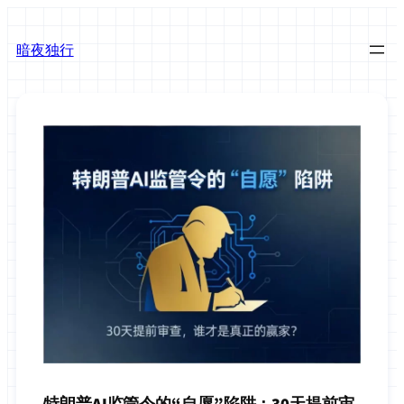
跳
至
暗夜独行
内
容
特朗普AI监管令的“自愿”陷阱：30天提前审