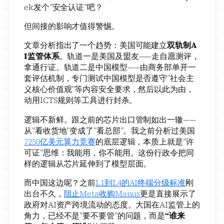
ek发个”安全认证”吧？
但间接的影响才值得警惕。
文章分析指出了一个趋势：美国可能建立
双轨制A
I监管体系
。轨道一是美国及盟友——走自愿测评，
拿通行证。轨道二是中国模型——由商务部单开一
套评估机制，专门测试中国模型是否遵守”社会主
义核心价值观”等内容安全要求，然后以此为由，
动用ICTS规则等工具进行封杀。
逻辑不新鲜。跟之前的芯片出口管制如出一辙——
从”看收货地”变成了”看总部”。我之前分析过美国
7250亿美元算力竞赛
的底层逻辑，本质上就是”许
可证”思维：我能用，你不能用。这份行政令把同
样的逻辑从芯片延伸到了模型层面。
而中国这边呢？之前
L1到L4的AI终端分级标准
刚
出台不久，
阻止Meta收购Manus
更是直接展示了
政府对AI资产跨境流动的态度。大国在AI监管上的
角力，已经不是”要不要管”的问题，而是
“谁来