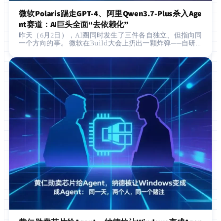
微软Polaris踢走GPT-4、阿里Qwen3.7-Plus杀入Age
nt赛道：AI巨头全面“去依赖化”
昨天（6月2日），AI圈同时发生了三件各自独立、但指向同
一个方向的事。 微软在Build大会上扔出一颗炸弹——自研编
程模型Project Polaris，8月起取代GPT-4 Turbo成为GitHu…