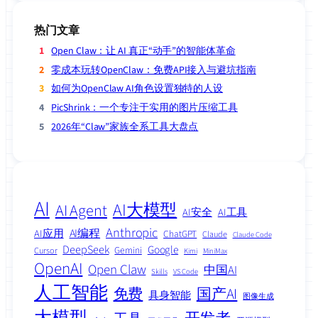
热门文章
Open Claw：让 AI 真正“动手”的智能体革命
零成本玩转OpenClaw：免费API接入与避坑指南
如何为OpenClaw AI角色设置独特的人设
PicShrink：一个专注于实用的图片压缩工具
2026年“Claw”家族全系工具大盘点
AI
AI大模型
AI Agent
AI安全
AI工具
Anthropic
AI编程
AI应用
ChatGPT
Claude
Claude Code
DeepSeek
Google
Gemini
Cursor
Kimi
MiniMax
OpenAI
Open Claw
中国AI
Skills
VS Code
人工智能
免费
国产AI
具身智能
图像生成
大模型