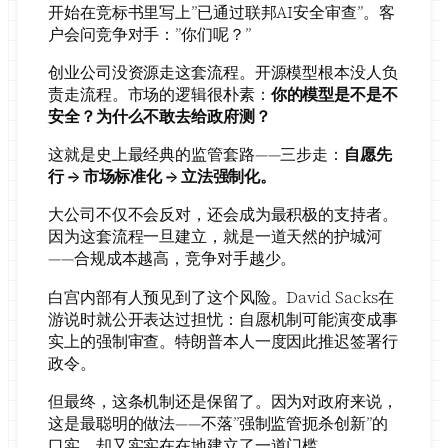
开始在竞标书里写上”已通过联邦AI安全审查”。客
户会问竞争对手：”你们呢？”
创业公司没资源走这套流程。开源模型根本没人负
责走流程。市场的逻辑很朴素：
你的模型是不是不
安全？为什么不敢去给政府测？
这就是史上最经典的监管套路——三步走：
自愿先
行 → 市场标准化 → 立法强制化。
大公司不仅不会反对，还会成为最积极的支持者。
因为这套流程一旦建立，就是一道天然的护城河
——合规成本越高，竞争对手越少。
白宫内部有人预见到了这个风险。David Sacks在
游说时就公开表达过担忧：自愿机制可能演变成事
实上的强制审查。特朗普本人一度因此推迟签署行
政令。
但最终，这条机制还是保留了。因为对政府来说，
这是最聪明的做法——不落”强制监管扼杀创新”的
口实，却又实实在在地建立了一道门槛。