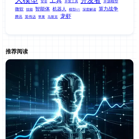
开发者
工具
开源模型
安全
开发工具
智能体
算力战争
机器人
微软
技能
模型API
深度解读
龙虾
腾讯
英伟达
苹果
马斯克
推荐阅读