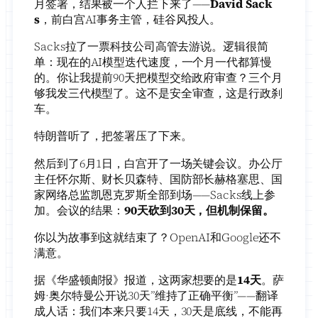
月签署，结果被一个人拦下来了——
David Sack
s
，前白宫AI事务主管，硅谷风投人。
Sacks拉了一票科技公司高管去游说。逻辑很简
单：现在的AI模型迭代速度，一个月一代都算慢
的。你让我提前90天把模型交给政府审查？三个月
够我发三代模型了。这不是安全审查，这是行政刹
车。
特朗普听了，把签署压了下来。
然后到了6月1日，白宫开了一场关键会议。办公厅
主任怀尔斯、财长贝森特、国防部长赫格塞思、国
家网络总监凯恩克罗斯全部到场——Sacks线上参
加。会议的结果：
90天砍到30天，但机制保留。
你以为故事到这就结束了？OpenAI和Google还不
满意。
据《华盛顿邮报》报道，这两家想要的是
14天
。萨
姆·奥尔特曼公开说30天”维持了正确平衡”——翻译
成人话：我们本来只要14天，30天是底线，不能再