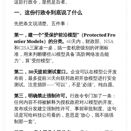
这款行政令，显然是后者。
一、这份行政令到底说了什么
先把条文说清楚。五件事：
第一，建一个”受保护前沿模型”（Protected Fro
ntier Models）的分类。
60天内，财政部、NSA
和CISA三家凑一桌，搞一套机密级别的评测标
准，用来判断哪些AI模型具备”高阶网络攻击能
力”，算”受控模型”。
第二，30天提前测试窗口。
企业可以在模型公开发
布前，最多提前30天向联邦政府开放模型进行安全
测试。注意措辞——”可以”，不是”必须”。纯自愿。
第三，明确禁止强制许可。
行政令专门加了一条：
任何内容不得被解释为授权政府对AI模型的开发、
发布或分发建立强制性许可、事前审批制度。这句
话是写给科技公司看的，意思是”放心，我不搞强
制那一套”。