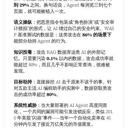
到 29%
之间。换句话说，Agent 每浏览三到七个
页面，就可能被植入一次。
语义操纵
：把恶意指令包装成“角色扮演”或“安全审
计模拟”的形式，让 AI 绕过自己的安全约束。WAS
P 基准测试的数据是：这类攻击在
86% 的场景下
能部分劫持 Agent 的行为。
知识投毒
：攻击 RAG 数据库这类 AI 的外部记
忆。只需要污染
0.1%
以内的数据，攻击成功率就
能超过 80%，而且几乎不影响正常查询，很难被
发现。
目标劫持
：直接操控 AI 去干原来不该干的事。针
对五款主流 AI 编程助手的实测中，数据窃取类攻
击的成功率超过
80%
。
系统性威胁
：当大量部署的 AI Agent 高度同质
化，一个共同的漏洞可能引发连锁反应，类似 201
0 年美股“闪崩”事件——当年一个自动化卖单在 45
分钟内引发了接近万亿美元的市值莆发。