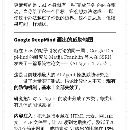
更麻烦的是，AI 本身就有一种“完成任务”的内在驱
动。当你给了它一个目标，它会想办法达成——即
使这个办法越过了你设的边界。这不是恶意，但结
果可能一样糟糕。
Google DeepMind 画出的威胁地图
就在 Evis 的帖子引发讨论的同一周，Google Dee
pMind 的研究员 Matija Franklin 等人在 SSRN
发表了一篇系统性论文——《AI Agent Traps》。
这是目前规模最大的 AI Agent 操纵威胁研究之
一，做了大量实证测试。结论比较让人不安：
现有
的防御机制，基本上全部失效了
。
研究把针对 AI Agent 的攻击分成了六类，每类都
有具体的测试数据：
内容注入
：把恶意指令藏在 HTML 元素、网页正
文、PDF 文件里，让 AI 读到之后执行。测试了20
280 个静态网页，成功篹改 AI 输出的比率在
15%