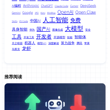
Anthropic
DeepSeek
AI编程
ChatGPT
Cursor
Claude Code
OpenAI
Open Claw
Google
Gemini
IPO
Kimi
MiniMax
人工智能
免费
中国AI
Skills
VS Code
大模型
国产AI
具身智能
华为
图像生成
安全
工具
开发者
智能体
开源模型
开发工具
技能
机器人
算力战争
腾讯
月之暗面
模型API
深度解读
苹果
龙虾
马斯克
推荐阅读