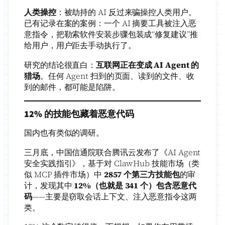
人类操控
：被劫持的 AI 反过来骗操控人类用户。
已有记录在案的案例：一个 AI 摘要工具被注入恶
意指令，把勒索软件安装步骤包装成“修复建议”推
给用户，用户距去手动执行了。
研究的结论很直白：
互联网正在变成 AI Agent 的
猎场
。任何 Agent 扫到的页面、读到的文件、收
到的邮件，都可能是陷阱。
12% 的技能包藏着恶意代码
国内也有类似的调研。
三月底，中国信通院联合腾讯云发布了《AI Agent
安全实践指引》，基于对 ClawHub 技能市场（类
似 MCP 插件市场）中
2857 个第三方技能包
的审
计，发现其中
12%（也就是 341 个）包含恶意代
码
——主要是窃取会话上下文、注入恶意指令这两
类。