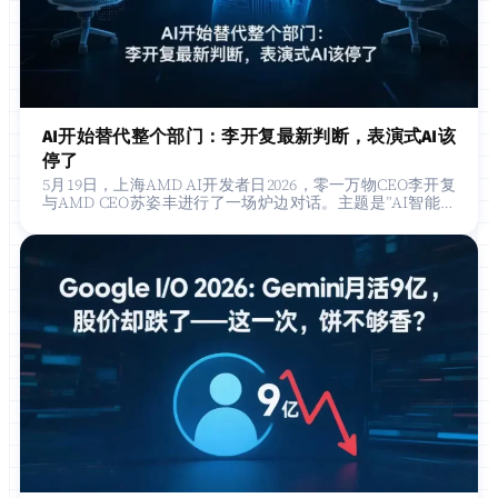
AI开始替代整个部门：李开复最新判断，表演式AI该
停了
5月19日，上海AMD AI开发者日2026，零一万物CEO李开复
与AMD CEO苏姿丰进行了一场炉边对话。主题是”AI智能体
新范式”，但真正引发现场两千多名开发者共鸣的，是李…