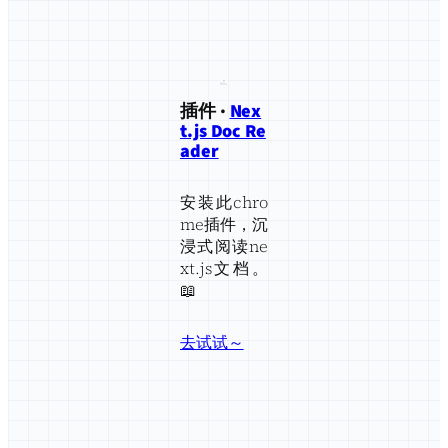
插件 ·
Nex
t.js Doc Re
ader
安装此chro
me插件，沉
浸式阅读ne
xt.js文档。
📖
去试试～