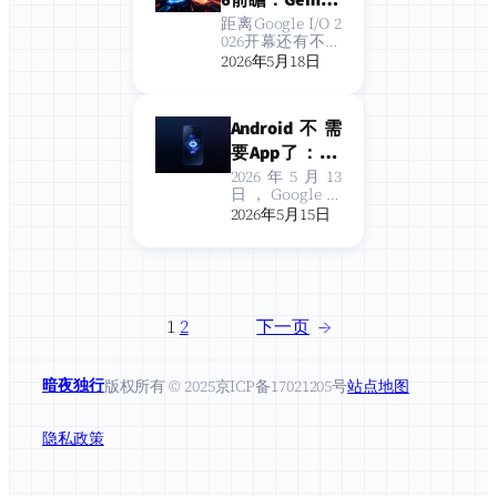
6前瞻：Gemini
oogle拿出了一份
4.0与「系统战
距离Google I/O 2
看似极具分量的发
026开幕还有不到
争」时代
布清单。然…
24小时。 旧金山S
2026年5月18日
horeline Amphit
heatre，太平洋
时间5月19日上午
Android不需
10点。不出意
外，这将是2026
要App了：Ge
年上半年最重要
mini Intellige
2026年5月13
的AI发布会——不
日，Google在
nce要把整个
是…
一场名为”The A
2026年5月15日
手机变成AI助
ndroid Show:
I/O Edition”的
手
线上发布会上扔
出了一句话：”
这是我们迄今为
止最大的一次
1
2
下一页
→
A…
暗夜独行
版权所有 © 2025
京ICP备17021205号
站点地图
隐私政策