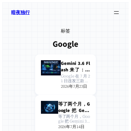
跳
至
暗夜独行
内
容
标签
Google
Gemini 3.6 Fl
ash 来了：输
出 token 直降
Google 在 7 月 2
1 日连发三款 Ge
17%，还能操
mini 新模型：
2026年7月23日
控电脑，开发
Gemini 3.6 Flas
h、Gemini 3.5
者现在该怎么
Flash-Lite，以
接？
等了两个月，G
及面向网络安全
的 Gemini 3.5 F
oogle 把 Gemi
lash C…
ni 3.5 Pro 推倒
等了两个月，Goo
gle 把 Gemini 3.5
重训了：上线
Pro 推倒重训了：
2026年7月14日
倒计时，先做
上线倒计时，先