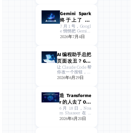
做这四件事 6月没
这四件事
来，7月终于定
Gemini Spark
档。Gemini 3.5 P
ro 不是在旧模型
终于上了 Ma
上缝缝补补，Goo
c：Google 的
7 月 1 号，Googl
gle 直接把底层…
e 悄悄把 Gemini
桌面 AI 智能
Spark 搬上了 M
2026年7月4日
体，到底能干
ac。 说”悄悄”是
因为没开发布
点啥？
会，只是在官方
AI 编程助手总把
博客上更新了一
篇文章。但这事
页面改丑？Goo
儿其实不小——这
gle Labs 这份 DE
让 Claude Code 帮
是 Goog…
你改一个按钮，它
SIGN.md 让 AI
能把圆角、字号、
2026年6月29日
一次看懂你的设
阴影全给你换一
遍；让 Cursor 补
计系统
一个弹窗，它写出
造 Transforme
来的颜色跟你项目
里已有的调色盘八
r 的人去了 Ope
竿子打不着。不是
nAI，拿诺奖的
6 月 18 日，Noa
模型不行，是你没
m Shazeer 在 X
去了 Anthropic
把「设计系统」告
上发了一条告别
2026年6月20日
诉它…
——你用的 AI
帖：”很高兴分享
我将加入 OpenA
工具该换吗？
I，期待与那里卓