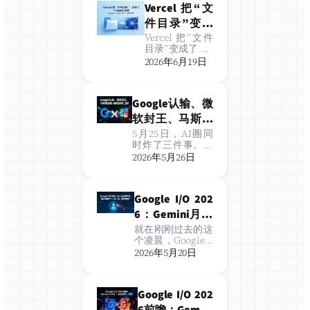
Vercel 把“文
越的团队共事。
这是一个艰难的
件目录”变成
决定。”措辞克
了 Agent 框
Vercel 把”文件
制，但信息量炸
目录”变成了 Ag
架，Google
裂…
ent 框架，Goog
2026年6月19日
给 Agent 发了
le 给 Agent 发
了”通用语言”：
“通用语言”：
6 月 17 日这两件
6 月 17 日这两
Google认输、微
事，普通人也能
件事，普通人
跟着玩 如果你…
软封王、马斯克
也能跟着玩
偷家：AI编程战
5月25日，AI圈同
时炸了三件事。分
争进入三国杀时
开看各自精彩，放
2026年5月26日
代
在一起，指向同一
个结论：AI编程战
争正式进入了谁都
Google I/O 202
没有绝对优势的
「三国杀」阶段。
6：Gemini月活
Google CEO罕见
9亿，股价却跌
就在刚刚过去的这
认输：「编程确实
个凌晨，Google I/
了——这一次，
落后了」 最让人意
O 2026在美国加州
2026年5月20日
外的第一…
饼不够香？
山景城落下帷幕。
从Token处理量到
月活用户数，从G
Google I/O 202
emini模型更新到
智能眼镜新品，G