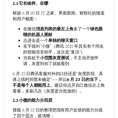
2.1 它长啥样、在哪
根据 6 月 20 日 IT 之家、界面新闻、财联社的报道
和用户截图：
在微信
消息列表的最左上角
多了一个
绿色眼
睛的机器人图标
点进去是一个
单独的聊天窗口
名字就叫”小微”（腾讯 2015 年其实有个同名
的智能语音助手，这次是”复活”）
当前处于
小范围灰度测试
，不主动开放申
请，灰度到你了就能看到
6 月 22 日腾讯客服对外的口径还是”灰度阶段、具
体上线时间暂未确定”——所以
6 月 23 日的当下，
不是每个人都能用上
。建议你点开自己微信左上角
看看，多刷几次（灰度是分批放的）。
2.2 小微的能力分四层
搜狐 6 月 22 日的整理把现有用户反馈的能力分成
了四个层次，挺清晰：