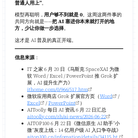
普通人用上”
。
模型再聪明，
用户够不到就是 0
。这周这两件事的
共同方向就是——
把 AI 塞进你本来就打开的地
方，少让你做一步选择
。
这才是 AI 普及的真正开端。
信息来源
：
IT 之家 6 月 20 日《马斯克 SpaceXAI 为微
软 Word / Excel / PowerPoint 推 Grok 扩
展，AI 提升生产力》
ithome.com/0/966/517.htm
微软应用商店 Grok 扩展官方页（
Word
/
Excel
/
PowerPoint
）
AIToolly 每日 AI 资讯 6 月 22 日汇总
aitoolly.com/zh/ai-news/2026-06-22
AITOP100 6 月 22 日《微信原生 AI 助手”小
微”灰度上线：14 亿用户级 AI 入口争夺战》
aitop100.cn/infomation/details/34115.ht