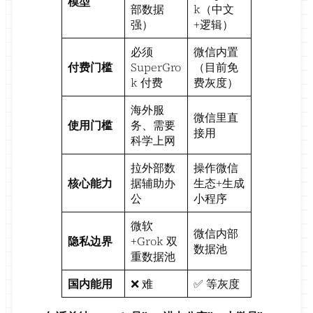
模型
部数据
k（中文
强）
+逻辑）
必须
微信内置
付费门槛
SuperGro
（目前免
k 付费
费灰度）
海外服
微信里直
使用门槛
务、需要
接用
科学上网
拉外部数
操作微信
核心能力
据辅助办
生态+生成
公
小程序
微软
微信内部
隐私边界
+Grok 双
数据池
重数据池
国内能用
❌ 难
✅ 等灰度