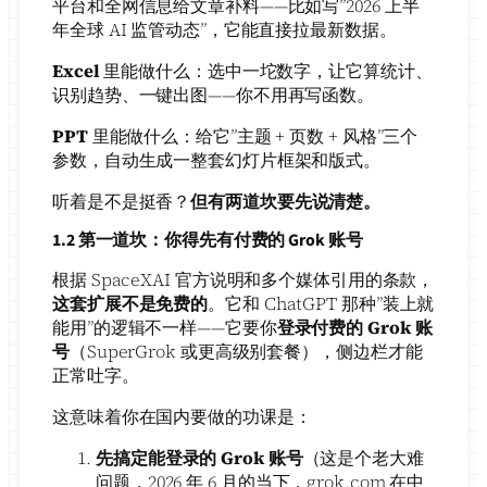
平台和全网信息给文章补料——比如写”2026 上半
年全球 AI 监管动态”，它能直接拉最新数据。
Excel
里能做什么：选中一坨数字，让它算统计、
识别趋势、一键出图——你不用再写函数。
PPT
里能做什么：给它”主题 + 页数 + 风格”三个
参数，自动生成一整套幻灯片框架和版式。
听着是不是挺香？
但有两道坎要先说清楚。
1.2 第一道坎：你得先有付费的 Grok 账号
根据 SpaceXAI 官方说明和多个媒体引用的条款，
这套扩展不是免费的
。它和 ChatGPT 那种”装上就
能用”的逻辑不一样——它要你
登录付费的 Grok 账
号
（SuperGrok 或更高级别套餐），侧边栏才能
正常吐字。
这意味着你在国内要做的功课是：
先搞定能登录的 Grok 账号
（这是个老大难
问题，2026 年 6 月的当下，grok.com 在中