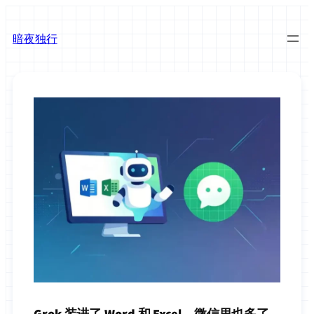
跳
至
暗夜独行
内
容
Grok 装进了 Word 和 Excel，微信里也多了