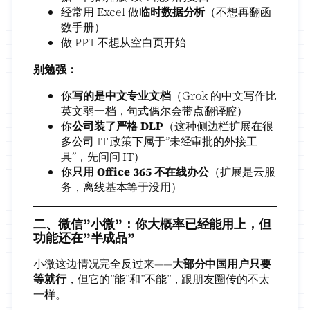
经常用 Excel 做
临时数据分析
（不想再翻函
数手册）
做 PPT 不想从空白页开始
别勉强：
你
写的是中文专业文档
（Grok 的中文写作比
英文弱一档，句式偶尔会带点翻译腔）
你
公司装了严格 DLP
（这种侧边栏扩展在很
多公司 IT 政策下属于”未经审批的外接工
具”，先问问 IT）
你
只用 Office 365 不在线办公
（扩展是云服
务，离线基本等于没用）
二、微信”小微”：你大概率已经能用上，但
功能还在”半成品”
小微这边情况完全反过来——
大部分中国用户只要
等就行
，但它的”能”和”不能”，跟朋友圈传的不太
一样。