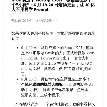
个”小微”：6 月 19-20 日这俩更新，让 10 亿
人不用再学 Prompt
预估阅读时长：
33 分
阅读量：
2
如果这两天你刷科技新闻，大概已经被两条消息刷
到过：
6 月 19 日，马斯克旗下的 SpaceXAI（也就
是 xAI 那帮做 Grok 的人）正式给微软 Wor
d、Excel、PowerPoint 出了一套官方扩
展。装上之后 Office 右侧多了一个 AI 侧边
栏，写文档、算表格、做 PPT 都能直接问
它。
6 月 20 日，微信悄悄在主界面左上角多了一
个
绿色眼睛的机器人图标
——点进去就是 AI
助手”小微”，能直接帮你发消息、点外卖、
查朋友圈、生成小程序。
一个在地球这边，一个在地球那边，做的事看起来