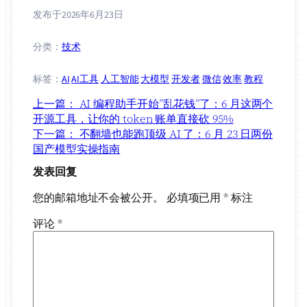
发布于
2026年6月23日
分类：
技术
标签：
AI
AI工具
人工智能
大模型
开发者
微信
效率
教程
上一篇：
AI 编程助手开始”乱花钱”了：6 月这两个
开源工具，让你的 token 账单直接砍 95%
下一篇：
不翻墙也能跑顶级 AI 了：6 月 23 日两份
国产模型实操指南
发表回复
您的邮箱地址不会被公开。
必填项已用
*
标注
评论
*