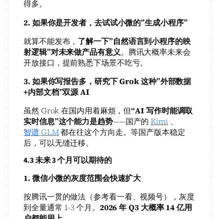
得多。
2. 如果你是开发者，去试试小微的”生成小程序”
就算不能发布，
了解一下”自然语言到小程序的映
射逻辑”对未来做产品有意义
。腾讯大概率未来会
开放接口，提前熟悉下场景不吃亏。
3. 如果你写报告多，研究下 Grok 这种”外部数据
+内部文档”双源 AI
虽然 Grok 在国内用着麻烦，但
“AI 写作时能调取
实时信息”这个能力是趋势
——国产的
Kimi
、
智谱 GLM
都在往这个方向走。等国产版本稳定
后，可以无缝迁移。
4.3 未来 3 个月可以期待的
1. 微信小微的灰度范围会快速扩大
按腾讯一贯的做法（参考看一看、视频号），灰度
到全量通常 1-3 个月。
2026 年 Q3 大概率 14 亿用
户都能用上
。