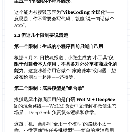
生成一个能跑的小程序雏形
。
这个能力被搜狐形容为”
VibeCoding 全民化
“——
意思是，你不需要会写代码，就能”说一句话做个
App”。
2.3 但这几个限制要说清楚
第一个限制：生成的小程序目前只能自己用
根据 6 月 22 日搜狐报道，小微生成的”小工具”
仅
限于创建者本人使用，不具备对外分享和商业化的
能力
。这意味着你用它做个”家庭账本”没问题，想
发布给朋友一起用——还得等。
第二个限制：底层模型是”组合拳”
搜狐透露小微底层用的是
自研 WeLM + DeepSee
k
的混合路线——WeLM 负责中文理解和微信生态
场景，DeepSeek 负责复杂逻辑和数学。
这跟手机厂商那种”全用一个模型”的路线不太一
样。小微更像”按任务挑模型”——简单的发消息用