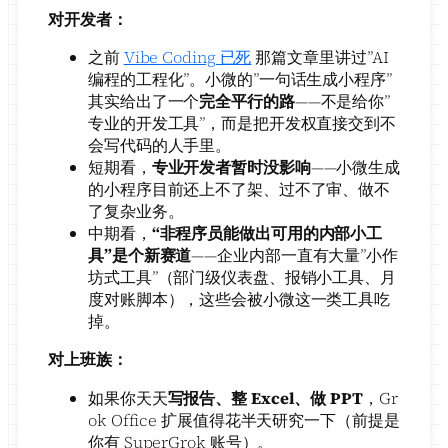
对开发者：
之前
Vibe Coding 已死
那篇文章里讲过”AI
编程的工程化”。小微的”一句话生成小程序”
其实给出了一个
完全平行的路
——不是给你”
专业的开发工具”，而是把开发权直接交到不
会写代码的人手里。
短期看，
专业开发者暂时没影响
——小微生成
的小程序目前还上不了架、过不了审、做不
了复杂业务。
中期看，
“非程序员能做出可用的内部小工
具”是个新赛道
——企业内部一直有大量”小作
坊式工具”（部门级仪表盘、报销小工具、月
度对账脚本），这些会被小微这一类工具吃
掉。
对上班族：
如果你天天
写报告、整 Excel、做 PPT
，Gr
ok Office 扩展值得花半天研究一下（前提是
你有 SuperGrok 账号）。