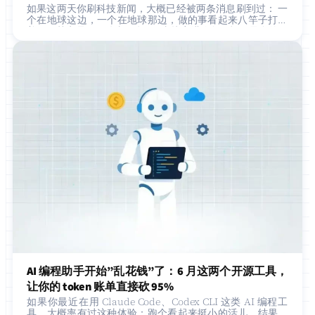
ompt
如果这两天你刷科技新闻，大概已经被两条消息刷到过： 一
个在地球这边，一个在地球那边，做的事看起来八竿子打不
着，但其实是同一件事： 把 AI 直接塞进你每天打开最多的那
个 App，让你不用再&#8221…
AI 编程助手开始”乱花钱”了：6 月这两个开源工具，
让你的 token 账单直接砍 95%
如果你最近在用 Claude Code、Codex CLI 这类 AI 编程工
具，大概率有过这种体验：跑个看起来挺小的活儿，结果账