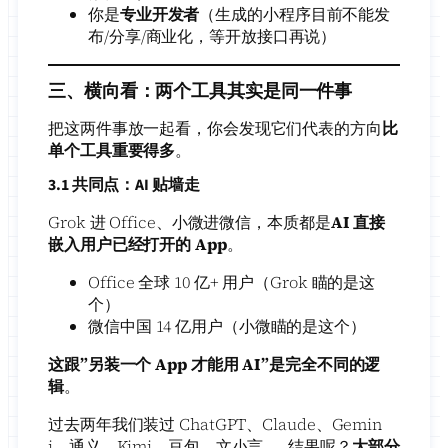
你是
专业开发者
（生成的小程序目前不能发
布/分享/商业化，等开放接口再说）
三、横向看：两个工具其实是同一件事
把这两件事放一起看，你会发现它们代表的方向
比
单个工具重要得多
。
3.1 共同点：AI 贴墙走
Grok 进 Office、小微进微信，本质都是
AI 直接
嵌入用户已经打开的 App
。
Office 全球 10 亿+ 用户（Grok 瞄的是这
个）
微信中国 14 亿用户（小微瞄的是这个）
这跟”另装一个 App 才能用 AI”是完全不同的逻
辑
。
过去两年我们装过 ChatGPT、Claude、Gemin
i、通义、Kimi、豆包、文小言……结果呢？
大部分