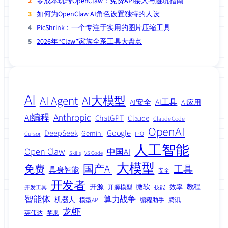
零成本玩转OpenClaw：免费API接入与避坑指南
如何为OpenClaw AI角色设置独特的人设
PicShrink：一个专注于实用的图片压缩工具
2026年“Claw”家族全系工具大盘点
AI
AI Agent
AI大模型
AI安全
AI工具
AI应用
Anthropic
AI编程
ChatGPT
Claude
Claude Code
OpenAI
Google
DeepSeek
Gemini
Cursor
IPO
人工智能
Open Claw
中国AI
Skills
VS Code
大模型
免费
国产AI
工具
具身智能
安全
开发者
开源
微软
教程
效率
开源模型
开发工具
技能
智能体
算力战争
机器人
模型API
编程助手
腾讯
龙虾
英伟达
苹果