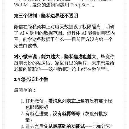
WeLM，复杂的逻辑问题用 DeepSeek。
第三个限制：隐私边界还不透明
微信在隐私架构上对聊天数据设了权限隔离，明确
了 AI 可调用的数据范围。但具体 AI 能看到哪些内
容、能拿这些数据干什么——目前官方没有给一个
完整白皮书。
对小微来说，能力越大，隐私焦虑也越大
。毕竟你
跟朋友说的私房话、家庭群里的照片、未来想发给
老板的辞职信——这些数据理论上都”在微信里”。
2.4 怎么试出小微
最简单的：
打开微信，
看消息列表左上角
有没有那个绿
色眼睛图标
有就点进去，
没有就再等等
（灰度分批放
量）
进去之后
先从最基础的功能试
——比如让它”