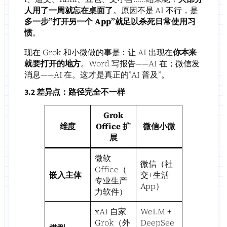
人用了一周就忘在桌面了
。原因不是 AI 不行，是
多一步”打开另一个 App”就足以杀死日常使用习
惯
。
现在 Grok 和小微做的事是：让 AI 出现在
你本来
就要打开的地方
。Word 写报告——AI 在；微信发
消息——AI 在。这才是真正的”AI 普及”。
3.2 差异点：路径完全不一样
Grok
维度
Office 扩
微信小微
展
微软
微信（社
Office（
嵌入主体
交+生活
专业生产
App）
力软件）
xAI 自家
WeLM +
Grok（外
DeepSee