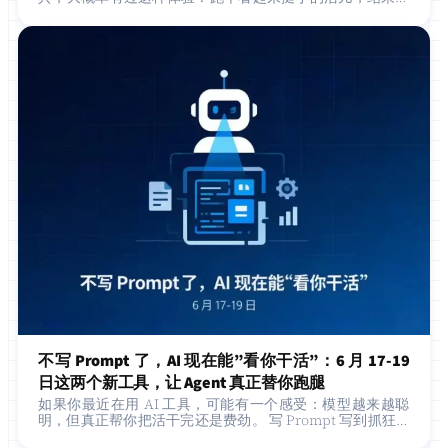
单爆了；或者 AI 改着改着忽然”忘了”项目结…
不写 Prompt 了，AI 现在能”看你干活”：6 月 17-19
日这两个新工具，让 Agent 真正替你跑腿
如果你最近在用 AI 工具，可能有一个感受：模型越来越聪
明，但真正帮你把活干完还是费劲。 写 Prompt 写到抓狂，
结果 AI 给的答案跟你想要的差十万八千里——这其实是过去