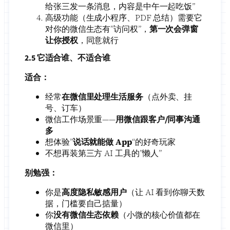
给张三发一条消息，内容是中午一起吃饭”
高级功能（生成小程序、PDF 总结）需要它
对你的微信生态有”访问权”，
第一次会弹窗
让你授权
，同意就行
2.5 它适合谁、不适合谁
适合：
经常
在微信里处理生活服务
（点外卖、挂
号、订车）
微信工作场景重——
用微信跟客户/同事沟通
多
想体验”
说话就能做 App
“的好奇玩家
不想再装第三方 AI 工具的”懒人”
别勉强：
你是
高度隐私敏感用户
（让 AI 看到你聊天数
据，门槛要自己掂量）
你
没有微信生态依赖
（小微的核心价值都在
微信里）