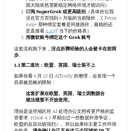
国大陆依然需要稳定网络环境才能访问）
订阅 SuperGrok 或更高级别
（具体价位我
没在官方页找到 6 月版的当前报价，X Prem
ium+ 那种绑定套餐是间接路径，最稳的还
是直接看
x.ai
当下的价格表）
用微软账号绑定这个 Grok 账号
这套流程跑下来，
没点折腾经验的人会被卡在前两
步
。
1.3 第二道坎：欧盟、英国、瑞士装不上
如果你看 6 月 22 日 AIToolly 的整理，会发现一个
容易被忽略的限制：
这套扩展在欧盟、英国、瑞士因数据合
规法规暂不开放使用。
理由是这些地区对 AI 处理办公文档有更严格的监
管要求（Grok 4.3 早期出过一些数据外泄争议，
欧盟的反应比较强烈）。所以如果你主要工作环境
在欧美，
请先确认自己不在这三个区域的 IP 下
。