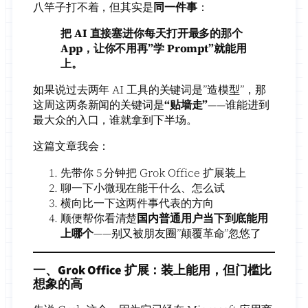
八竿子打不着，但其实是
同一件事
：
把 AI 直接塞进你每天打开最多的那个
App，让你不用再”学 Prompt”就能用
上。
如果说过去两年 AI 工具的关键词是”造模型”，那
这周这两条新闻的关键词是
“贴墙走”
——谁能进到
最大众的入口，谁就拿到下半场。
这篇文章我会：
先带你 5 分钟把 Grok Office 扩展装上
聊一下小微现在能干什么、怎么试
横向比一下这两件事代表的方向
顺便帮你看清楚
国内普通用户当下到底能用
上哪个
——别又被朋友圈”颠覆革命”忽悠了
一、Grok Office 扩展：装上能用，但门槛比
想象的高