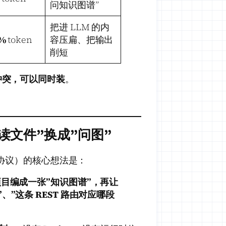
问知识图谱”
把进 LLM 的内
5%
token
容压扁、把输出
削短
冲突，可以同时装
。
：把”读文件”换成”问图”
MIT 协议）的核心想法是：
项目编成一张”知识图谱”，再让
、”这条 REST 路由对应哪段