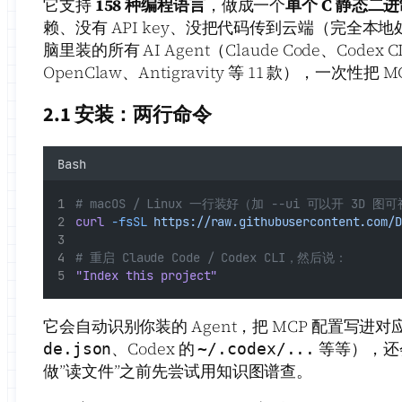
它支持
158 种编程语言
，做成一个
单个 C 静态二
赖、没有 API key、没把代码传到云端（完全
脑里装的所有 AI Agent（Claude Code、Codex C
OpenClaw、Antigravity 等 11 款），一次性把 
2.1 安装：两行命令
Bash
# macOS / Linux 一行装好（加 --ui 可以开 3D 图
curl
-fsSL
https://raw.githubusercontent.com/D
# 重启 Claude Code / Codex CLI，然后说：
"Index this project"
它会自动识别你装的 Agent，把 MCP 配置写进对应
、Codex 的
等等），还会装上
de.json
~/.codex/...
做”读文件”之前先尝试用知识图谱查。