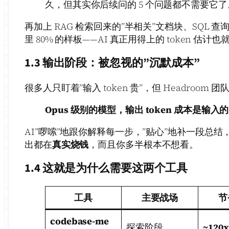
久，但其实你后续问的 5 个问题都不需要它了
再加上 RAG 检索回来的”半相关”文档块、SQL 查
里 80% 的样板——AI 真正用得上的 token 估计也就 
1.3 输出阶段：被忽视的”沉默成本”
很多人只盯着”输入 token 贵”，但 Headroo
Opus 级别的模型，输出 token 成本是输入的 
AI”啰嗦”地跟你解释每一步，”贴心”地补一段总结
出都在
真实烧钱
，而且你多半根本不想看。
1.4 这就是为什么需要这两个工具
工具
主要战场
节
codebase-me
探索阶段
~120x