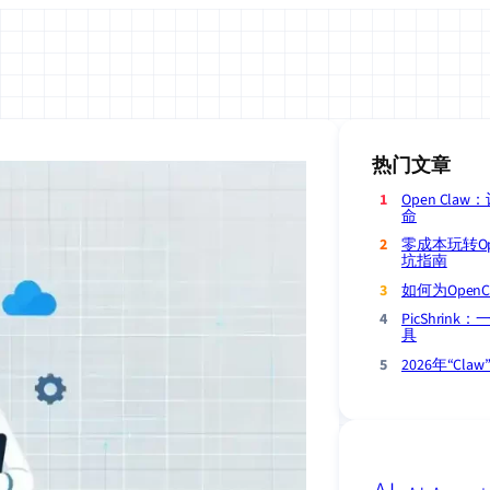
热门文章
Open Cla
命
零成本玩转Op
坑指南
如何为Open
PicShri
具
2026年“C