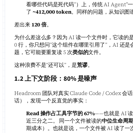
看哪些代码是死代码”）上，传统 AI Agent
了
~412,000 token
。同样的问题，从知识图
差出来
120 倍
。
为什么差这么多？因为 AI 读一个文件时，它读的
0 行，你只想问”这个组件在哪里引用了”，AI 还是会
题，它可能要重复读 5 次
类似的
文件。
这种浪费不是”还可以”，是
荒谬
。
1.2 上下文阶段：80% 是噪声
Headroom 团队对真实 Claude Code / Cod
话），发现一个反直觉的事实：
Read 操作占工具字节的 67%
——也就是 AI
近三分之二。 同一个文件被读的
中位生命周期是
期成本）。也就是说，一个文件被 AI 读了一