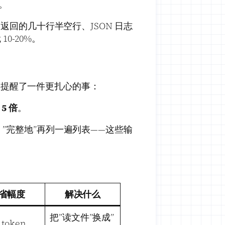
。
询返回的几十行半空行、JSON 日志
10-20%。
m 团队提醒了一件更扎心的事：
5 倍
。
，”完整地”再列一遍列表——这些输
省幅度
解决什么
把”读文件”换成”
token