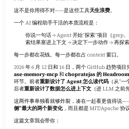
这不是你用得不对——是这些工具
天生浪费
。
一个 AI 编程助手干活的本质流程是：
你说一句话 → Agent 开始”探索”项目（grep、
索结果塞进上下文 → 决定下一步动作 → 再探索 
每一步都在花钱。每一步都在占 context 窗口。
2026 年 6 月 12 日和 16 日，两个 GitHub 趋
ase-memory-mcp
和
chopratejas 的 Headroo
环节。前者
重新设计了 Agent 怎么读代码
（从”一
后者
重新设计了数据怎么进上下文
（进 LLM 之前先
这两件事单独看就够炸裂，凑在一起看更值得说—
侧”最大的两个新变化
，而且都是 MIT/Apache
这篇文章我会带你：