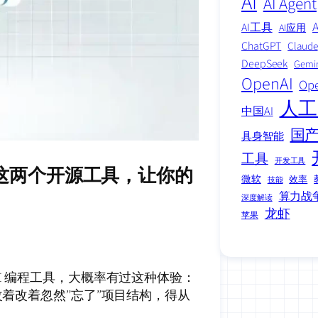
AI
AI Agent
AI工具
AI应用
ChatGPT
Claude
DeepSeek
Gemi
OpenAI
Op
人工
中国AI
国产
具身智能
工具
开发工具
 月这两个开源工具，让你的
微软
效率
技能
算力战
深度解读
龙虾
苹果
这类 AI 编程工具，大概率有过这种体验：
改着改着忽然”忘了”项目结构，得从