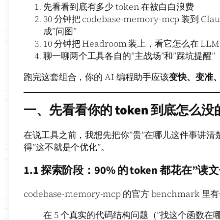
先看看到底有多少 token 在被白白浪费
30 分钟把 codebase-memory-mcp 装到 C
成”问图”
10 分钟把 Headroom 装上，看它怎么在 L
聊一聊两个工具各自的”主战场”和”踩坑提醒”
跑完这套组合，你的 AI 编程助手应该
变快、变准
一、先看看你的 token 到底怎么没
在说工具之前，我想先把你”贵”在哪儿这件事讲清
得”这不就是个优化”。
1.1 探索阶段：90% 的 token 都花在”读
codebase-memory-mcp 的官方 benchmark
在 5 个真实的代码结构问题（”找这个函数在哪