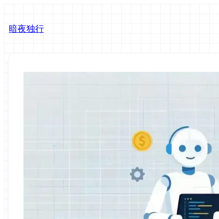
跳
至
暗夜独行
内
容