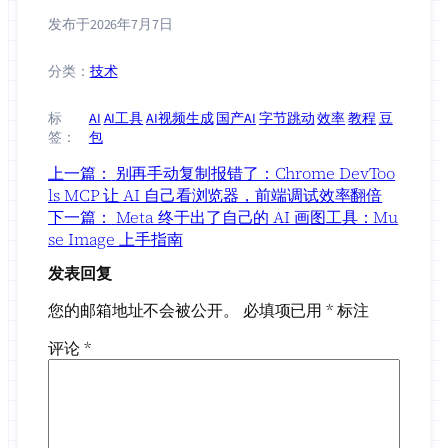
发布于
2026年7月7日
分类：
技术
标
AI
AI工具
AI视频生成
国产AI
字节跳动
效率
教程
豆
签：
包
上一篇：
别再手动复制报错了：Chrome DevToo
ls MCP 让 AI 自己看浏览器，前端调试效率翻倍
下一篇：
Meta 终于出了自己的 AI 画图工具：Mu
se Image 上手指南
发表回复
您的邮箱地址不会被公开。
必填项已用
*
标注
评论
*