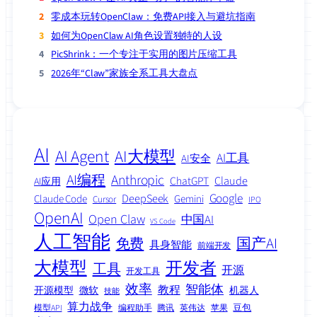
零成本玩转OpenClaw：免费API接入与避坑指南
如何为OpenClaw AI角色设置独特的人设
PicShrink：一个专注于实用的图片压缩工具
2026年“Claw”家族全系工具大盘点
AI
AI Agent
AI大模型
AI工具
AI安全
AI编程
Anthropic
Claude
ChatGPT
AI应用
Google
DeepSeek
Claude Code
Gemini
Cursor
IPO
OpenAI
Open Claw
中国AI
VS Code
人工智能
免费
国产AI
具身智能
前端开发
大模型
开发者
工具
开源
开发工具
效率
智能体
教程
开源模型
微软
机器人
技能
算力战争
豆包
模型API
编程助手
腾讯
英伟达
苹果