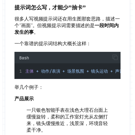
提示词怎么写，才能少”抽卡”
很多人写视频提示词还在用生图那套思路，描述一
个”画面”。但视频提示词需要描述的是
一段时间内
发生的事
。
一个靠谱的提示词结构大概长这样：
Bash
主体
+
动作/表演
+
场景氛围
+
镜头运动
+
声音/节奏
举几个例子：
产品展示
一只银色智能手表在浅色大理石台面上
缓慢旋转，柔和的工作室灯光从左侧打
来，镜头缓慢推近，浅景深，环境音轻
柔干净。