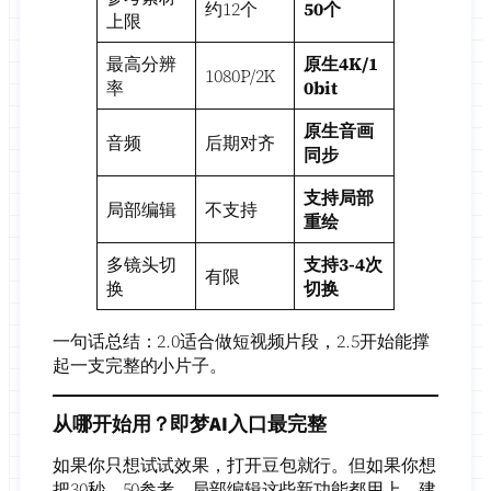
约12个
50个
上限
最高分辨
原生4K/1
1080P/2K
率
0bit
原生音画
音频
后期对齐
同步
支持局部
局部编辑
不支持
重绘
多镜头切
支持3-4次
有限
换
切换
一句话总结：2.0适合做短视频片段，2.5开始能撑
起一支完整的小片子。
从哪开始用？即梦AI入口最完整
如果你只想试试效果，打开豆包就行。但如果你想
把30秒、50参考、局部编辑这些新功能都用上，建