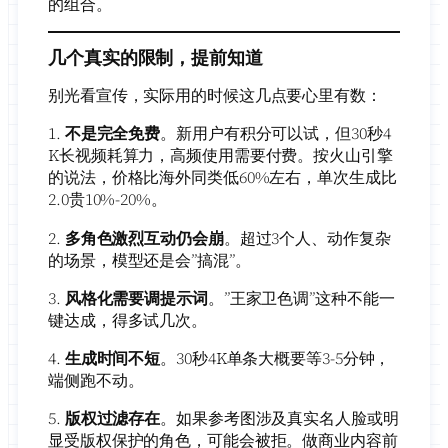
的组合。
几个真实的限制，提前知道
别光看宣传，实际用的时候这几点要心里有数：
1.
不是完全免费
。新用户有积分可以试，但30秒4
K长视频耗算力，高频使用需要付费。按火山引擎
的说法，价格比海外同类低60%左右，单次生成比
2.0贵10%-20%。
2.
多角色激烈互动仍会崩
。超过3个人、动作复杂
的场景，模型还是会”搞混”。
3.
风格化需要调提示词
。”王家卫色调”这种不能一
键达成，得多试几次。
4.
生成时间不短
。30秒4K单条大概要等3-5分钟，
端侧跑不动。
5.
版权过滤存在
。如果参考图涉及真实名人脸或明
显受版权保护的角色，可能会被拒。做商业内容前