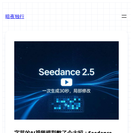
跳
至
暗夜独行
内
容
字节的AI视频模型憋了个大招：Seedance