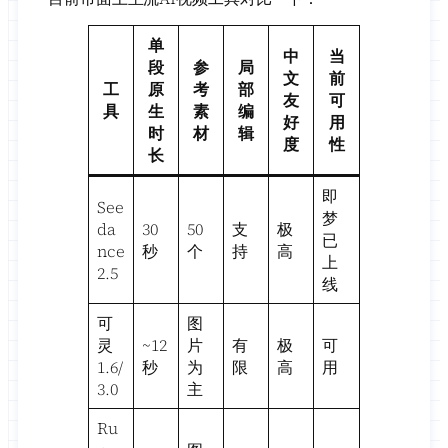
单
中
当
段
参
局
文
前
工
原
考
部
友
可
具
生
素
编
好
用
时
材
辑
度
性
长
即
See
梦
da
30
50
支
极
已
nce
秒
个
持
高
上
2.5
线
可
图
灵
~12
片
有
极
可
1.6/
秒
为
限
高
用
3.0
主
Ru