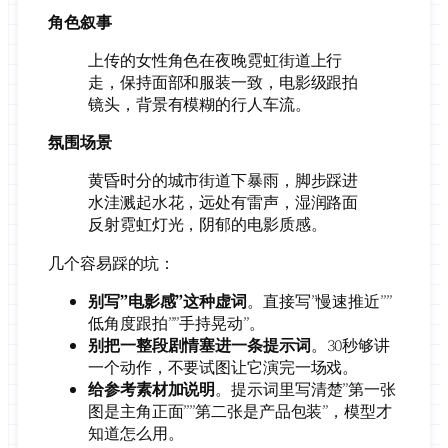
角色叙事
上传的女性角色在夜晚霓虹街道上行
走，保持面部和服装一致，电影级跟拍
镜头，背景有模糊的行人车流。
氛围场景
黄昏时分的城市街道下暴雨，脚步踩进
水洼溅起水花，远处有雷声，湿润路面
反射霓虹灯光，阴郁的电影质感。
几个容易踩的坑：
别写”电影感”这种虚词
。直接写”慢速推近””
低角度跟拍””手持晃动”。
别把一整段剧情塞进一条提示词
。30秒够讲
一个动作，不要试图让它演完一场戏。
给参考素材加说明
。提示词里写清楚”第一张
图是主角正面””第二张是产品包装”，模型才
知道怎么用。