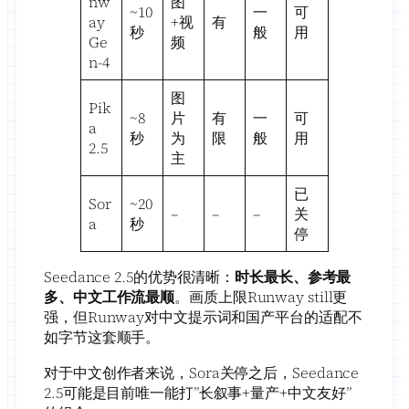
nw
图
~10
一
可
ay
+视
有
秒
般
用
Ge
频
n-4
图
Pik
~8
片
有
一
可
a
秒
为
限
般
用
2.5
主
已
Sor
~20
–
–
–
关
a
秒
停
Seedance 2.5的优势很清晰：
时长最长、参考最
多、中文工作流最顺
。画质上限Runway still更
强，但Runway对中文提示词和国产平台的适配不
如字节这套顺手。
对于中文创作者来说，Sora关停之后，Seedance
2.5可能是目前唯一能打”长叙事+量产+中文友好”