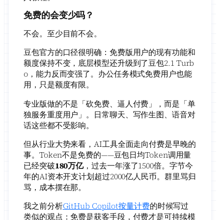
免费的会变少吗？
不会。至少目前不会。
豆包官方的口径很明确：免费版用户的现有功能和
额度保持不变，底层模型还升级到了豆包2.1 Turb
o，能力反而变强了。办公任务模式免费用户也能
用，只是额度有限。
专业版做的不是「砍免费、逼人付费」，而是「单
独服务重度用户」。日常聊天、写作生图、语音对
话这些都不受影响。
但从行业大势来看，AI工具全面走向付费是早晚的
事。Token不是免费的——豆包日均Token调用量
已经突破
180万亿
，过去一年涨了1500倍。字节今
年的AI资本开支计划超过2000亿人民币。群里骂归
骂，成本摆在那。
我之前分析
GitHub Copilot按量计费
的时候写过
类似的观点：免费是获客手段，付费才是可持续模