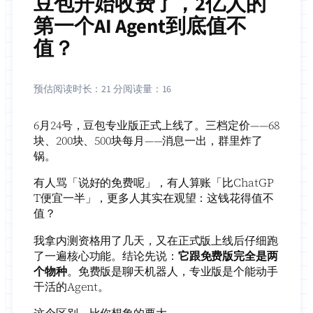
豆包开始收费了，2亿人的
第一个AI Agent到底值不
值？
预估阅读时长：
21 分
阅读量：
16
6月24号，豆包专业版正式上线了。三档定价——68
块、200块、500块每月——消息一出，群里炸了
锅。
有人骂「说好的免费呢」，有人算账「比ChatGP
T便宜一半」，更多人其实在观望：这钱花得值不
值？
我拿内测资格用了几天，又在正式版上线后仔细跑
了一遍核心功能。结论先说：
它跟免费版完全是两
个物种
。免费版是聊天机器人，专业版是个能动手
干活的Agent。
这个区别，比你想象的要大。