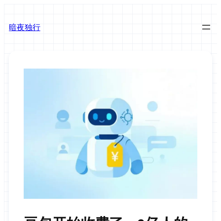
跳
至
暗夜独行
内
容