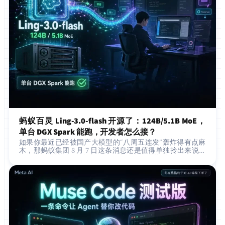
蚂蚁百灵 Ling-3.0-flash 开源了：124B/5.1B MoE，
单台 DGX Spark 能跑，开发者怎么接？
如果你最近已经被国产大模型的“八周五连发”轰炸得有点麻
木，那蚂蚁集团 8 月 7 日这条消息还是值得单独拎出来说：
旗下百灵大模型团队把新一代原生混合推理模型 Ling-3.0-fla
sh 的权重正式放…