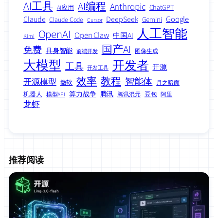
AI工具
AI编程
Anthropic
ChatGPT
AI应用
Google
Claude
DeepSeek
Gemini
Claude Code
Cursor
人工智能
OpenAI
Open Claw
中国AI
Kimi
国产AI
免费
具身智能
图像生成
前端开发
大模型
开发者
工具
开源
开发工具
效率
教程
智能体
开源模型
微软
月之暗面
算力战争
腾讯
机器人
豆包
模型API
腾讯混元
阿里
龙虾
推荐阅读