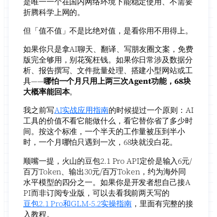
是唯一一个在国内网络环境下能稳定使用、不需要
折腾科学上网的。
但「值不值」不是比绝对值，是看你用不用得上。
如果你只是拿AI聊天、翻译、写朋友圈文案，免费
版完全够用，别花冤枉钱。如果你日常涉及数据分
析、报告撰写、文件批量处理、搭建小型网站或工
具——
哪怕一个月只用上两三次Agent功能，68块
大概率能回本
。
我之前写
AI实战应用指南
的时候提过一个原则：AI
工具的价值不看它能做什么，看它替你省了多少时
间。按这个标准，一个半天的工作量被压到半小
时，一个月哪怕只遇到一次，68块就没白花。
顺嘴一提，火山的豆包2.1 Pro API定价是输入6元/
百万Token、输出30元/百万Token，约为海外同
水平模型的四分之一。如果你是开发者想自己接A
PI而非订阅专业版，可以去看我前两天写的
豆包2.1 Pro和GLM-5.2实操指南
，里面有完整的接
入教程。