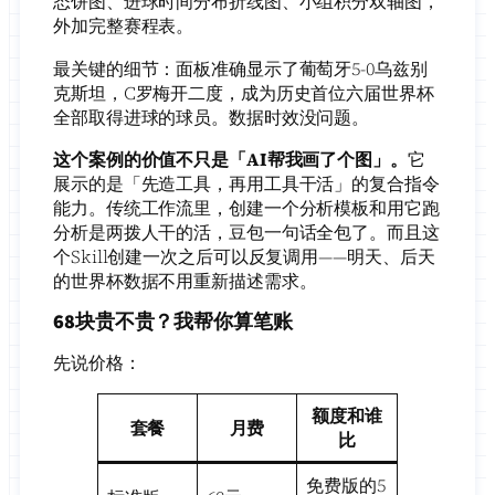
态饼图、进球时间分布折线图、小组积分双轴图，
外加完整赛程表。
最关键的细节：面板准确显示了葡萄牙5-0乌兹别
克斯坦，C罗梅开二度，成为历史首位六届世界杯
全部取得进球的球员。数据时效没问题。
这个案例的价值不只是「AI帮我画了个图」。
它
展示的是「先造工具，再用工具干活」的复合指令
能力。传统工作流里，创建一个分析模板和用它跑
分析是两拨人干的活，豆包一句话全包了。而且这
个Skill创建一次之后可以反复调用——明天、后天
的世界杯数据不用重新描述需求。
68块贵不贵？我帮你算笔账
先说价格：
额度和谁
套餐
月费
比
免费版的5