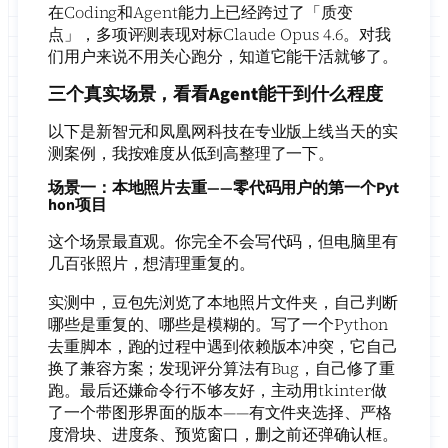
在Coding和Agent能力上已经跨过了「质变
点」，多项评测表现对标Claude Opus 4.6。对我
们用户来说不用关心跑分，知道它能干活就够了。
三个真实场景，看看Agent能干到什么程度
以下是新智元和凤凰网科技在专业版上线当天的实
测案例，我按难度从低到高整理了一下。
场景一：本地照片去重——零代码用户的第一个Pyt
hon项目
这个场景最直观。你完全不会写代码，但电脑里有
几百张照片，想清理重复的。
实测中，豆包先浏览了本地照片文件夹，自己判断
哪些是重复的、哪些是模糊的。写了一个Python
去重脚本，跑的过程中遇到依赖版本冲突，它自己
换了兼容方案；发现评分算法有Bug，自己修了重
跑。最后还嫌命令行不够友好，主动用tkinter做
了一个带图形界面的版本——有文件夹选择、严格
度滑块、进度条、预览窗口，删之前还弹确认框。