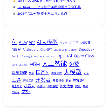
如何为OpenClaw AI角色设置独特的人设
PicShrink：一个专注于实用的图片压缩工具
2026年“Claw”家族全系工具大盘点
AI
AI大模型
AI Agent
AI工具
AI应用
AI安全
Anthropic
DeepSeek
AI编程
ChatGPT
Cursor
Claude Code
OpenAI
Open Claw
Google
Gemini
IPO
Kimi
MiniMax
人工智能
免费
中国AI
Skills
VS Code
大模型
国产AI
具身智能
华为
图像生成
安全
工具
开发者
智能体
开源模型
开发工具
技能
机器人
算力战争
腾讯
月之暗面
模型API
深度解读
苹果
龙虾
马斯克