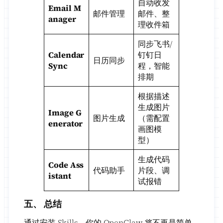
自动收发
Email M
邮件管理
邮件、整
anager
理收件箱
同步飞书/
Calendar
钉钉日
日历同步
Sync
程，智能
排期
根据描述
生成图片
Image G
图片生成
（需配置
enerator
画图模
型）
生成代码
Code Ass
代码助手
片段、调
istant
试报错
五、 总结
通过安装 Skills，你的 OpenClaw 将不再是简单