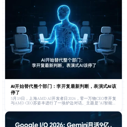
AI开始替代整个部门：李开复最新判断，表演式AI该
停了
5月19日，上海AMD AI开发者日2026，零一万物CEO李开复
与AMD CEO苏姿丰进行了一场炉边对话。主题是”AI智能体
新范式”，但真正引发现场两千多名开发者共鸣的，是李…