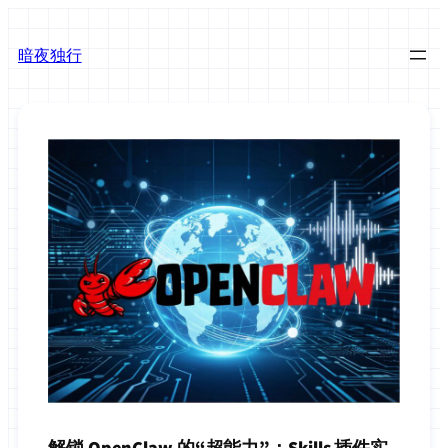
跳
至
暗夜独行
内
容
解锁 OpenClaw 的“超能力”：Skills 插件实