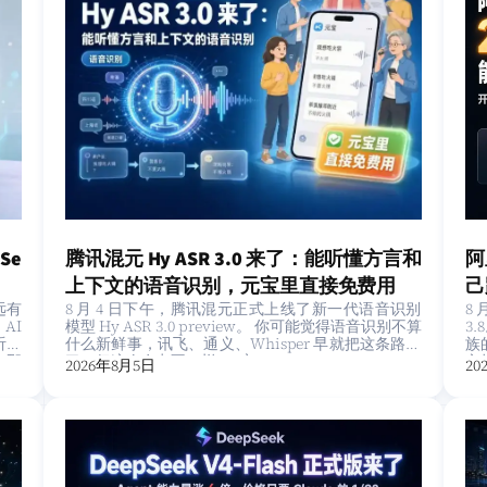
阿
腾讯混元 Hy ASR 3.0 来了：能听懂方言和
Se
己
上下文的语音识别，元宝里直接免费用
8
8 月 4 日下午，腾讯混元正式上线了新一代语音识别
远有
3
模型 Hy ASR 3.0 preview。 你可能觉得语音识别不算
AI
族
什么新鲜事，讯飞、通义、Whisper 早就把这条路走
听；
文拉
了。但这次有点不一样——它…
，那
20
2026年8月5日