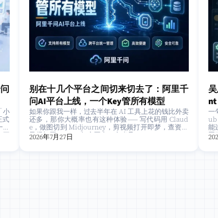
千问
别在十几个平台之间切来切去了：阿里千
吴
问AI平台上线，一个Key管所有模型
n
「小
如果你跟我一样，过去半年在 AI 工具上花的钱比外卖
一句
正式
还多，那你大概率也有这种体验—— 写代码用 Claud
u
一个
e，做图切到 Midjourney，剪视频打开即梦，查资料
能连
 三
又得打开 Kimi。每个平台一个账号…
同
2026年7月27日
20