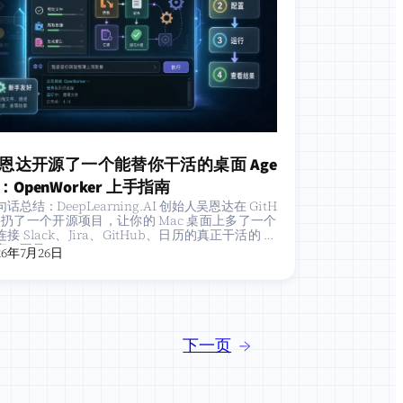
恩达开源了一个能替你干活的桌面 Age
t：OpenWorker 上手指南
话总结：DeepLearning.AI 创始人吴恩达在 GitH
b 扔了一个开源项目，让你的 Mac 桌面上多了一个
接 Slack、Jira、GitHub、日历的真正干活的 AI
事。不是…
26年7月26日
下一页
→