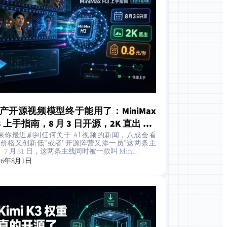
产开源视频模型终于能用了：MiniMax
3 上手指南，8 月 3 日开源，2K 直出 0.8
果你最近刷到任何关于 AI 视频的新闻，八成会看
/秒
”价格又创新低”或者”开源阵营又添一员”这两条主
。7 月 31 日，这两条主线同时被一款叫 Min…
26年8月1日