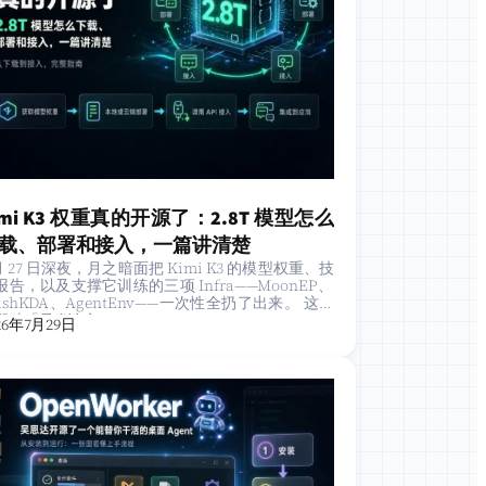
imi K3 权重真的开源了：2.8T 模型怎么
载、部署和接入，一篇讲清楚
 月 27 日深夜，月之暗面把 Kimi K3 的模型权重、技
报告，以及支撑它训练的三项 Infra——MoonEP、
lashKDA、AgentEnv——一次性全扔了出来。 这不
那种「只发论文…
26年7月29日