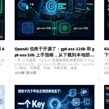
OpenAI 也终于开源了：gpt-oss-120b 和 g
K
 A
pt-oss-20b 上手指南，从下载到本地部署
下
7 月 29 日凌晨，OpenAI 把两枚模型权重扔到了 Hug
7
太久
一篇讲清楚
ging Face 上：gpt-oss-120b 和 gpt-oss-20b。Apache
术
目：
2.0 协议，可商用、可改、可再分发。这是 …
F
ti
是
2026年7月30日
20