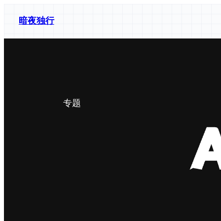
跳
暗夜独行
至
内
容
专题