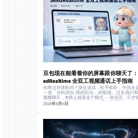
豆包现在能看着你的屏幕跟你聊天了：
edRealtime 全双工视频通话上手指南
你用过对讲机吗？按住说话，松手收听，中间永
一道「你的回合/我的回合」的裂缝。过去我们和 
视频聊天，本质上就是这个模式——你说完，它才
它听完，才想；想完，才说。哪怕延迟只有一秒
2026年8月6日
股「跟机…