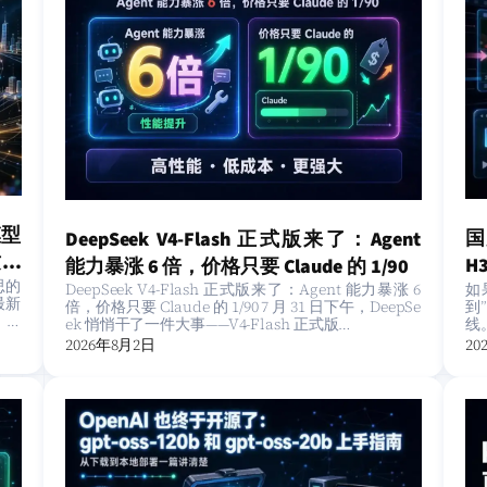
模型
国
DeepSeek V4-Flash 正式版来了：Agent
这篇
H
能力暴涨 6 倍，价格只要 Claude 的 1/90
思的
如
DeepSeek V4-Flash 正式版来了：Agent 能力暴涨 6
元
最新
到
倍，价格只要 Claude 的 1/90 7 月 31 日下午，DeepSe
 排
线
ek 悄悄干了一件大事——V4-Flash 正式版…
20
2026年8月2日