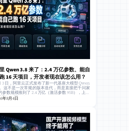
里 Qwen 3.8 来了：2.4 万亿参数、能自
跑 16 天项目，开发者现在该怎么用？
 月 3 日，阿里云正式发布了新一代基座大模型 Qwen
.8。这不是一次常规的版本迭代，而是直接把千问家
的参数规模推到了 2.4 万亿（激活参数 95B），上下
到 100 万 Tokens…
26年8月4日