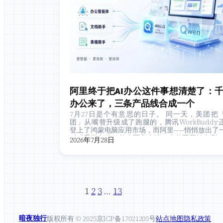
阿里终于把AI办公这件事想清楚了：
办公来了，三条产品线合成一个
7月27日是个有意思的日子。 同一天，美团把
团」从嘴替升级成了跑腿的，腾讯WorkBuddy
登上了鸿蒙电脑应用市场，而阿里——悄悄放出了
叫「千问办公」的桌面客户端，小范围开始内测。
2026年7月28日
巨头…
1
2
3
…
13
暗夜独行
版权所有 © 2025
京ICP备17021205号
站点地图
隐私政策