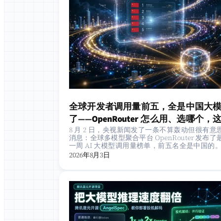
全球开发者调用量前五，全是中国大
了——OpenRouter 怎么用、选哪个，
8 月 2 日，央视新闻发了一条不算轰动但很有意
讲清楚
消息：全球多模型聚合平台 OpenRouter 发布了
一周 AI 大模型调用量榜单，前五名全是中国的。
第一的是小米 MiMo-V2.5，单周…
2026年8月3日