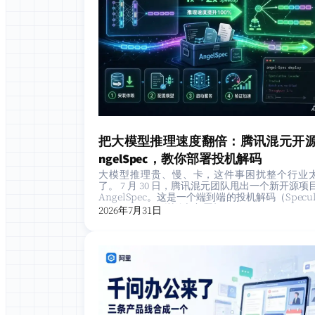
把大模型推理速度翻倍：腾讯混元开源
ngelSpec，教你部署投机解码
大模型推理贵、慢、卡，这件事困扰整个行业
了。 7 月 30 日，腾讯混元团队甩出一个新开源项
AngelSpec。这是一个端到端的投机解码（Specula
ve Decoding）训练与部署框…
2026年7月31日