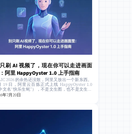
只刷 AI 视频了，现在你可以走进画面
：阿里 HappyOyster 1.0 上手指南
AIC 2026 的余热还没散，阿里又放出一个新东西。
月 19 日，阿里云百炼正式上线 HappyOyster 1.0
中文名“快乐生蚝”），不是文生图，也不是文生视
，而是“世界模型”——你…
26年7月20日