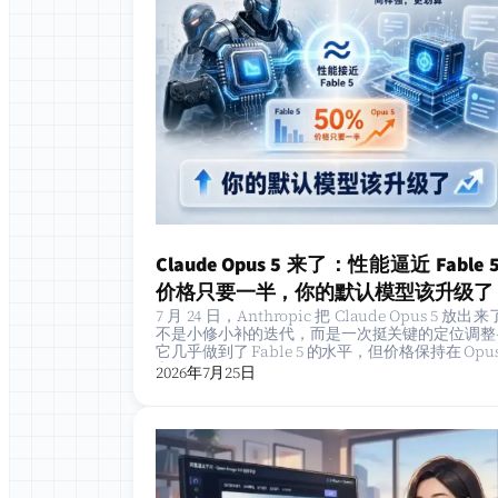
Claude Opus 5 来了：性能逼近 Fable 
价格只要一半，你的默认模型该升级了
7 月 24 日，Anthropic 把 Claude Opus 5 放出
不是小修小补的迭代，而是一次挺关键的定位调整
它几乎做到了 Fable 5 的水平，但价格保持在 Opus
老价位，…
2026年7月25日