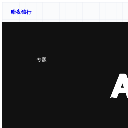
跳
暗夜独行
至
内
容
专题