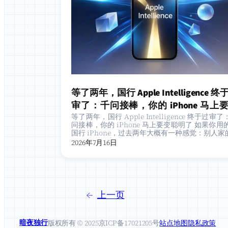
等了两年，国行 Apple Intelligence 终
审了：千问接棒，你的 iPhone 马上
等了两年，国行 Apple Intelligence 终于过审
聪明了
问接棒，你的 iPhone 马上要变聪明了 如果你用
国行 iPhone，过去两年大概有一种感觉：别人家的
iri 已经能写邮件…
2026年7月16日
←
上一页
暗夜独行
版权所有 © 2025
京ICP备17021205号
站点地图
隐私政策