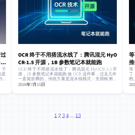
于过
OCR 终于不用搭流水线了：腾讯混元 HyO
等
要变
CR-1.5 开源，1B 参数笔记本就能跑
推
了：千
OCR 终于不用搭流水线了：腾讯混元 HyOCR-1.5 开
等了
的是
源，1B 参数笔记本就能跑 做 OCR 这件事，过去几年
了
 S
一直挺折腾的。传统方案是流水线模式：先用检测模
档。
型找到文字位置，再用识别模型把文字读出…
l
2026年7月15日
20
1
2
3
4
…
13