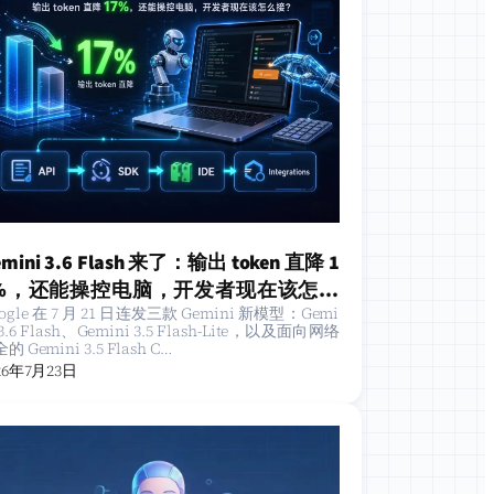
mini 3.6 Flash 来了：输出 token 直降 1
%，还能操控电脑，开发者现在该怎么
ogle 在 7 月 21 日连发三款 Gemini 新模型：Gemi
？
 3.6 Flash、Gemini 3.5 Flash-Lite，以及面向网络
的 Gemini 3.5 Flash C…
26年7月23日