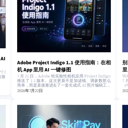
AI
Adobe Project Indigo 1.1 使用指南：在相
别
机 App 里用 AI 一键修图
里
 I
7 月 21 日，Adobe 给实验性相机应用 Project Indigo
W
 直接
推送了 1.1 版本。这次更新不是加滤镜、调参数那么
7 
简单，而是直接塞进去了一套生成式 AI 照片编辑工具
（
——AI Play…
频
2026年7月22日
20