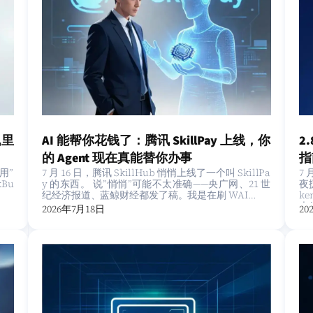
机里
AI 能帮你花钱了：腾讯 SkillPay 上线，你
2
的 Agent 现在真能替你办事
指
用”
7 月 16 日，腾讯 SkillHub 悄悄上线了一个叫 SkillPa
7
Bu
y 的东西。 说”悄悄”可能不太准确——央广网、21 世
夜扔
纪经济报道、蓝鲸财经都发了稿。我是在刷 WAI…
k
大
2026年7月18日
20