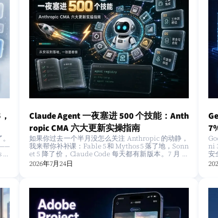
5，
Claude Agent 一夜塞进 500 个技能：Anth
Ge
ropic CMA 六大更新实操指南
7
来了。
如果你过去一个半月没怎么关注 Anthropic 的动静，
Go
接
——
我来帮你补补课：Fable 5 和 Mythos 5 落了地，Sonn
ni
 的
et 5 降了价，Claude Code 每天都有新版本。7 月 22
安全
…
2026年7月24日
20