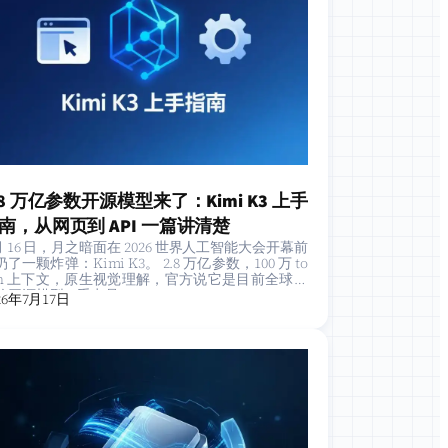
.8 万亿参数开源模型来了：Kimi K3 上手
南，从网页到 API 一篇讲清楚
 月 16 日，月之暗面在 2026 世界人工智能大会开幕前
了一颗炸弹：Kimi K3。 2.8 万亿参数，100 万 to
en 上下文，原生视觉理解，官方说它是目前全球最
的开源模型。重点是…
26年7月17日