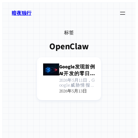
跳
至
暗夜独行
内
容
标签
OpenClaw
Google发现首例
AI开发的零日漏
洞：AI已从“发
2026年5月11日，G
oogle威胁情报小
现漏洞”进化到
组（GTIG）发布
2026年5月13日
“武器化利用”
了一份足以震动整
个安全行业的研究
报告：他们首次在
野确认，一个黑客
组织借助AI模型，
成功发现并武器化
了一个零日漏洞，
意图对某开源Web
管理工…