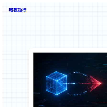
跳
暗夜独行
至
内
容