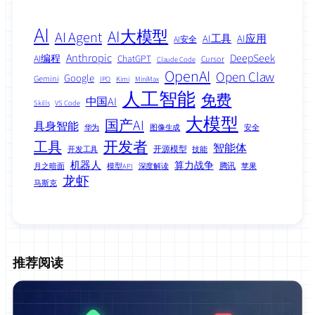
AI
AI大模型
AI Agent
AI工具
AI应用
AI安全
Anthropic
DeepSeek
AI编程
ChatGPT
Cursor
Claude Code
OpenAI
Open Claw
Google
Gemini
IPO
Kimi
MiniMax
人工智能
免费
中国AI
Skills
VS Code
大模型
国产AI
具身智能
华为
图像生成
安全
工具
开发者
智能体
开源模型
开发工具
技能
机器人
算力战争
腾讯
月之暗面
模型API
深度解读
苹果
龙虾
马斯克
推荐阅读