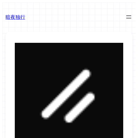
跳
至
暗夜独行
内
容