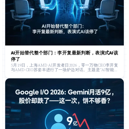
AI开始替代整个部门：李开复最新判断，表演式AI该
停了
5月19日，上海AMD AI开发者日2026，零一万物CEO李开复
与AMD CEO苏姿丰进行了一场炉边对话。主题是”AI智能体
新范式”，但真正引发现场两千多名开发者共鸣的，是李…