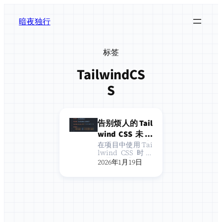
跳
至
暗夜独行
内
容
标签
TailwindCS
S
告别烦人的 Tail
wind CSS 未知
规则警告：完
在项目中使用 Tai
lwind CSS 时，
全解决指南
你是否经常在 VS
2026年1月19日
Code 中看到这些
红色波浪线？本
文将彻底解决这
些烦人的警告。 •
明晃晃的波浪线
看得眼晕…… 问题
现象 在开发 Tail