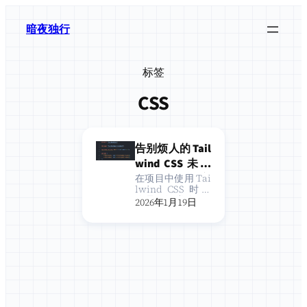
跳
至
暗夜独行
内
容
标签
CSS
告别烦人的 Tail
wind CSS 未知
规则警告：完
在项目中使用 Tai
lwind CSS 时，
全解决指南
你是否经常在 VS
2026年1月19日
Code 中看到这些
红色波浪线？本
文将彻底解决这
些烦人的警告。 •
明晃晃的波浪线
看得眼晕…… 问题
现象 在开发 Tail
wind CS…