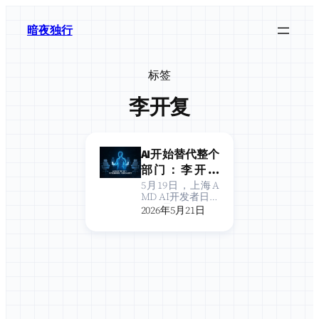
跳
至
暗夜独行
内
容
标签
李开复
AI开始替代整个
部门：李开复
最新判断，表
5月19日，上海A
MD AI开发者日20
演式AI该停了
26，零一万物CE
2026年5月21日
O李开复与AMD C
EO苏姿丰进行了
一场炉边对话。
主题是”AI智能体
新范式”，但真正
引发现场两千多
名开发者共鸣
的，是李…