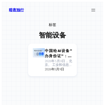
跳
至
暗夜独行
内
容
标签
智能设备
中国给AI设备”
办身份证”：L1
到L4分级，你的
2026年5月8日，北
京。 工业和信息化
手机是几级智
部、国家市场监督
2026年5月9日
能？
管理总局、商务部
三部门联合举办了
一场发布会，规格
不算高，但内容相
当罕见——《人工
智能终端智能化分
级》系列国家标准
正式发布，标准号
为 GB/Z 1…