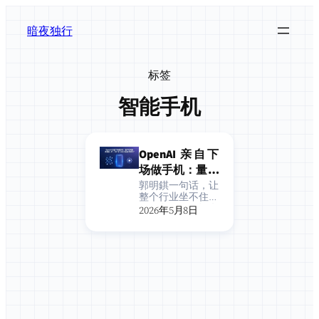
跳
至
暗夜独行
内
容
标签
智能手机
OpenAI 亲自下
场做手机：量产
时间表提前一
郭明錤一句话，让
整个行业坐不住了
年，2027年300
2026年5月，知名
2026年5月8日
0万台能实现
分析师郭明錤发布
了一份让科技圈炸
吗？
锅的调查报告：O
penAI 首款 AI 手
机，量产时间从 2
028 年直接提前到
2027 年上半年。
这不是 P…