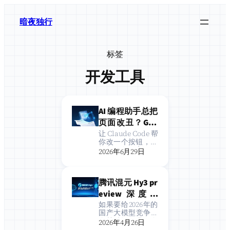
跳
至
暗夜独行
内
容
标签
开发工具
AI 编程助手总把
页面改丑？Goo
gle Labs 这份 DE
让 Claude Code 帮
你改一个按钮，它
SIGN.md 让 AI
能把圆角、字号、
2026年6月29日
一次看懂你的设
阴影全给你换一
遍；让 Cursor 补
计系统
一个弹窗，它写出
腾讯混元 Hy3 pr
来的颜色跟你项目
里已有的调色盘八
eview 深度评
竿子打不着。不是
测：2950亿参
如果要给2026年的
模型不行，是你没
国产大模型竞争定
数、256K上下
把「设计系统」告
个关键词，我倾向
2026年4月26日
诉它…
文，国产大模型
于用「价格战」。